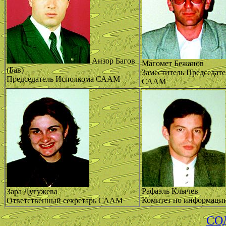
Анзор Багов
Магомет Бежанов
(Бав)
Заместитель Председат
Председатель Исполкома СААМ
СААМ
Рафаэль Клычев
Зара Дугужева
Комитет по информации
Ответственный секретарь СААМ
СО