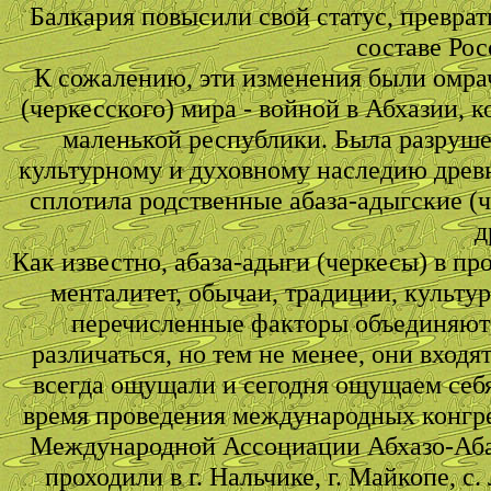
Балкария повысили свой статус, превра
составе Ро
К сожалению, эти изменения были омрач
(черкесского) мира - войной в Абхазии,
маленькой республики. Была разруш
культурному и духовному наследию древне
сплотила родственные абаза-адыгские (ч
д
Как известно, абаза-адыги (черкесы) в 
менталитет, обычаи, традиции, культу
перечисленные факторы объединяют 
различаться, но тем не менее, они вход
всегда ощущали и сегодня ощущаем себя
время проведения международных конгр
Международной Ассоциации Абхазо-Абази
проходили в г. Нальчике, г. Майкопе, с.