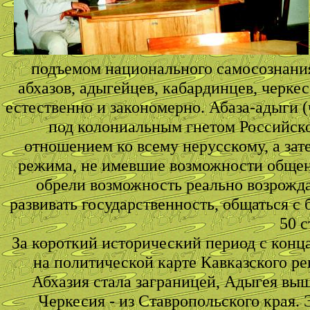
подъемом национального самосознания 
абхазов, адыгейцев, кабардинцев, черке
естественно и закономерно. Абаза-адыги 
под колониальным гнетом Российск
отношением ко всему нерусскому, а зат
режима, не имевшие возможности общен
обрели возможность реально возрожда
развивать государственность, общаться с
50 с
За короткий исторический период с конц
на политической карте Кавказского ре
Абхазия стала заграницей, Адыгея выш
Черкесия - из Ставропольского края.