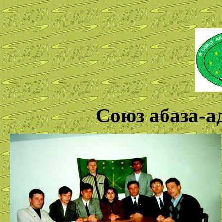
Союз абаза-а