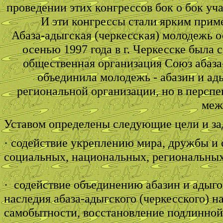
проведении этих конгрессов бок о бок уча
И эти конгрессы стали ярким прим
Абаза-адыгская (черкесская) молодежь о
осенью 1997 года в г. Черкесске была
общественная организация Союз абаз
объединила молодежь - абазин и ад
региональной организации, но в перспек
меж
Уставом определены следующие цели и за
· содействие укреплению мира, дружбы и
социальных, национальных, региональных
· содействие объединению абазин и адыго
наследия абаза-адыгского (черкесского) 
самобытности, восстановление подлинной 